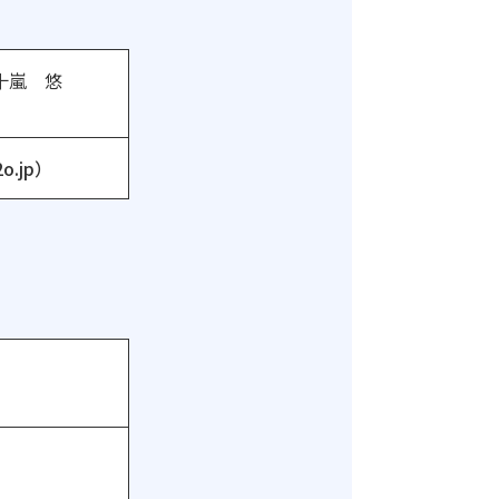
十嵐 悠
）
.jp）
ca