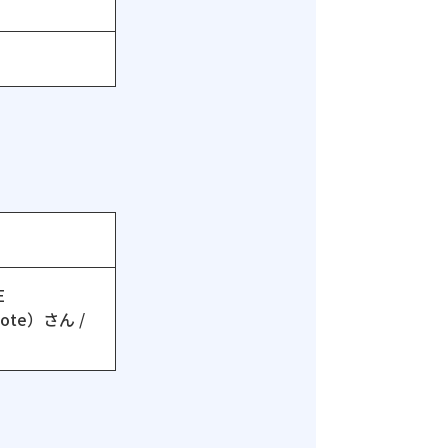
社
E
okote）さん /