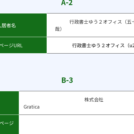
A-2
行政書士ゆう２オフィス（五
入居者名
哉
ームページURL
行政書士ゆう２オフィス（u2o
B-3
株式会社
者名
Grati
ページ