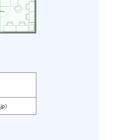
zy
.jp）