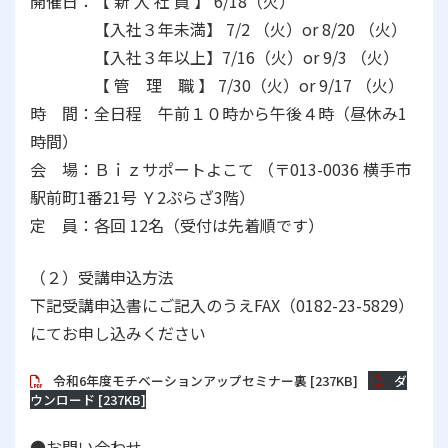
開催日：【 新 入 社 員 】 6/18（火）
開催日：
【入社３年未満】 7/2 （火）or 8/20 （火）
開催日：
【入社３年以上】7/16（火）or 9/3 （火）
開催日：
【 管 理 職 】 7/30（火）or 9/17 （火）
時 間：全日程 午前１０時から午後４時（昼休み1
時間）
会 場：Ｂｉｚサポートよこて （〒013-0036 横手市
駅前町1番21号 Ｙ2ぷらざ3階）
定 員：各回 12名（受付は先着順です）
（２）受講申込方法
下記受講申込書にご記入のうえFAX（0182-23-5829）
にてお申し込みください
令和6年度モチベーションアップセミナー裏 [237KB]
ダ
ウンロード [237KB]
●お問い合わせ